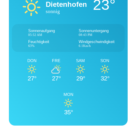
23°
Dietenhofen
sonnig
Sonnenaufgang
Sonnenuntergang
05:52 AM
08:43 PM
Feuchtigkeit
Windgeschwindigkeit
63%
6.1Km/h
DON
FRE
SAM
SON
27°
27°
29°
32°
MON
35°