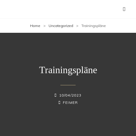
Home
>
Uncategorized
>
Trainingspläne
Trainingspläne
POSTED-
10/04/2023
ON
BY
BYLINE
FEIMER
LINE