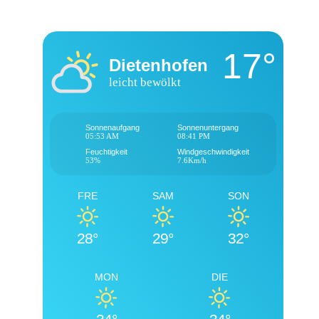
17°
Dietenhofen
leicht bewölkt
Sonnenaufgang
Sonnenuntergang
05:53 AM
08:41 PM
Feuchtigkeit
Windgeschwindigkeit
53%
7.6Km/h
FRE
SAM
SON
28°
29°
32°
MON
DIE